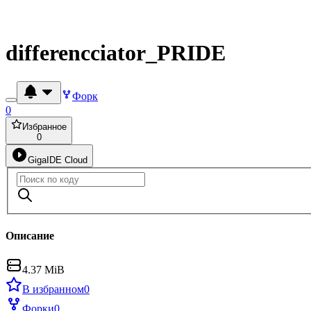
differencciator_PRIDE
Форк
0
Избранное
0
GigaIDE Cloud
Описание
4.37 MiB
В избранном
0
Форки
0