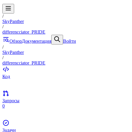
/
SkyPanther
/
differencciator_PRIDE
Обзор
Документация
Войти
/
SkyPanther
/
differencciator_PRIDE
Код
Запросы
0
Задачи