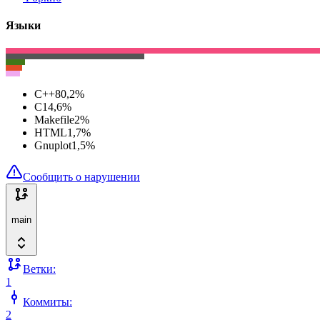
Языки
C++
80,2
%
C
14,6
%
Makefile
2
%
HTML
1,7
%
Gnuplot
1,5
%
Сообщить о нарушении
main
Ветки:
1
Коммиты:
2