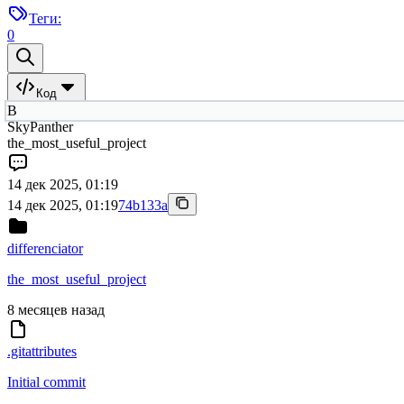
Теги:
0
Код
B
SkyPanther
the_most_useful_project
14 дек 2025, 01:19
14 дек 2025, 01:19
74b133a
differenciator
the_most_useful_project
8 месяцев назад
.gitattributes
Initial commit