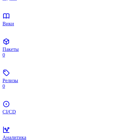
Вики
Пакеты
0
Релизы
0
CI/CD
Аналитика