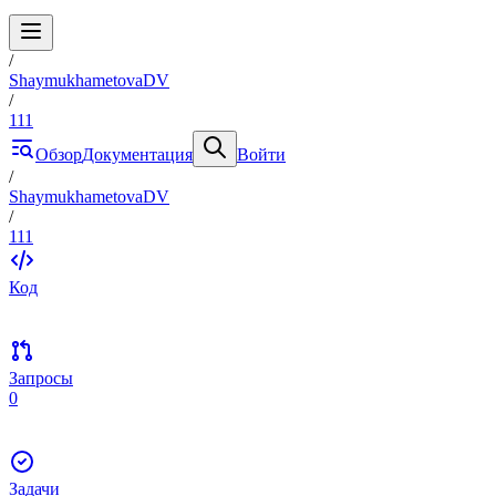
/
ShaymukhametovaDV
/
111
Обзор
Документация
Войти
/
ShaymukhametovaDV
/
111
Код
Запросы
0
Задачи