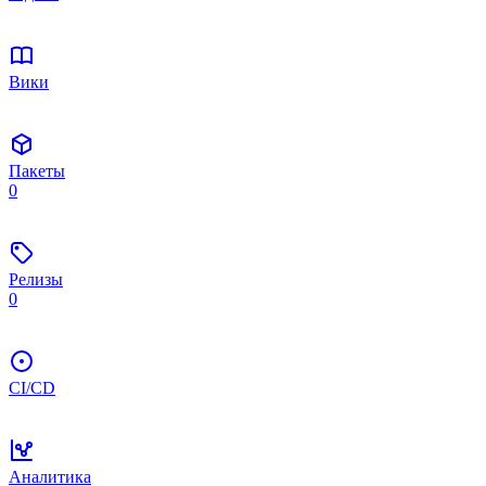
Вики
Пакеты
0
Релизы
0
CI/CD
Аналитика