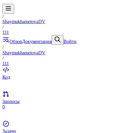
/
ShaymukhametovaDV
/
111
Обзор
Документация
Войти
/
ShaymukhametovaDV
/
111
Код
Запросы
0
Задачи