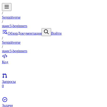
/
Serggitverse
/
stage3-beginners
Обзор
Документация
Войти
/
Serggitverse
/
stage3-beginners
Код
Запросы
0
Задачи