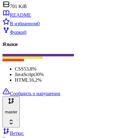
701 KiB
README
В избранном
0
Форки
0
Языки
CSS
53,8
%
JavaScript
30
%
HTML
16,2
%
Сообщить о нарушении
master
Ветки: