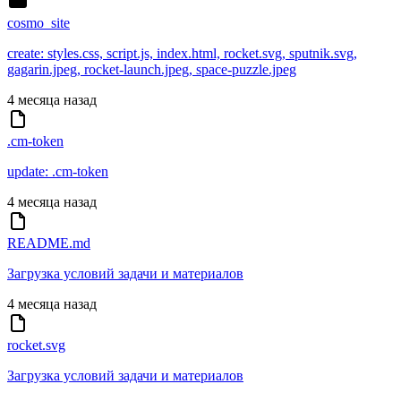
cosmo_site
create: styles.css, script.js, index.html, rocket.svg, sputnik.svg,
gagarin.jpeg, rocket-launch.jpeg, space-puzzle.jpeg
4 месяца назад
.cm-token
update: .cm-token
4 месяца назад
README.md
Загрузка условий задачи и материалов
4 месяца назад
rocket.svg
Загрузка условий задачи и материалов