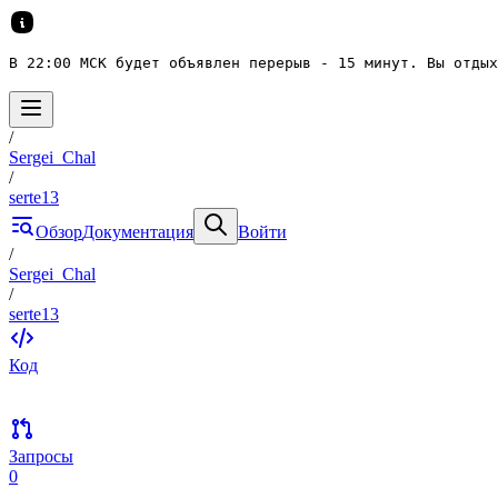
В 22:00 МСК будет объявлен перерыв - 15 минут. Вы отдых
/
Sergei_Chal
/
serte13
Обзор
Документация
Войти
/
Sergei_Chal
/
serte13
Код
Запросы
0