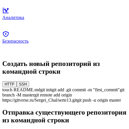
Аналитика
Безопасность
Создать новый репозиторий из
командной строки
HTTP
SSH
touch README.md
git init
git add .
git commit -m "first_commit"
git
branch -M
master
git remote add origin
https://gitverse.ru/Sergei_Chal/serte13.git
git push -u origin
master
Отправка существующего репозитория
из командной строки