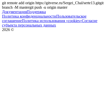
git remote add origin
https://gitverse.ru/Sergei_Chal/serte13.git
git
branch -M
master
git push -u origin
master
Документация
Поддержка
Политика конфиденциальности
Пользовательское
соглашение
Политика использования «cookies»
Согласие
субъекта персональных данных
2026
©