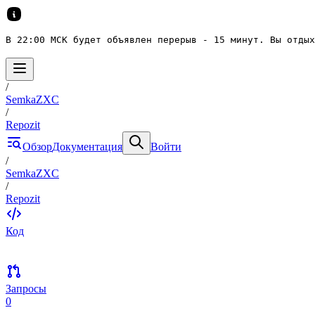
В 22:00 МСК будет объявлен перерыв - 15 минут. Вы отдых
/
SemkaZXC
/
Repozit
Обзор
Документация
Войти
/
SemkaZXC
/
Repozit
Код
Запросы
0