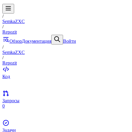
/
SemkaZXC
/
Repozit
Обзор
Документация
Войти
/
SemkaZXC
/
Repozit
Код
Запросы
0
Задачи