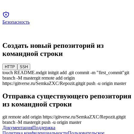
Безопасность
Создать новый репозиторий из
командной строки
HTTP
SSH
touch README.md
git init
git add .
git commit -m "first_commit"
git
branch -M
master
git remote add origin
https://gitverse.ru/SemkaZXC/Repozit.git
git push -u origin
master
Отправка существующего репозитория
из командной строки
git remote add origin
https://gitverse.ru/SemkaZXC/Repozit.git
git
branch -M
master
git push -u origin
master
Документация
Поддержка
Политика конфиденциальности
Пользовательское