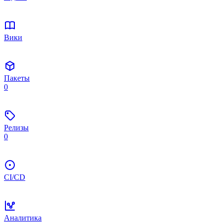
Вики
Пакеты
0
Релизы
0
CI/CD
Аналитика