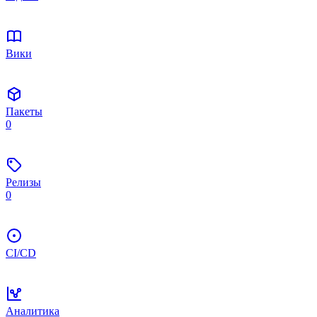
Вики
Пакеты
0
Релизы
0
CI/CD
Аналитика