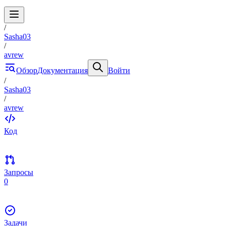
/
Sasha03
/
avrew
Обзор
Документация
Войти
/
Sasha03
/
avrew
Код
Запросы
0
Задачи