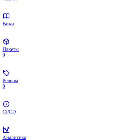
Вики
Пакеты
0
Релизы
0
CI/CD
Аналитика