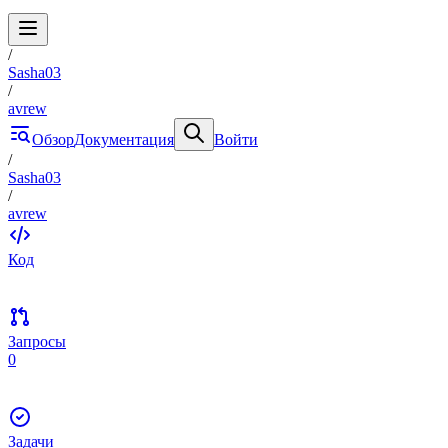
/
Sasha03
/
avrew
Обзор
Документация
Войти
/
Sasha03
/
avrew
Код
Запросы
0
Задачи