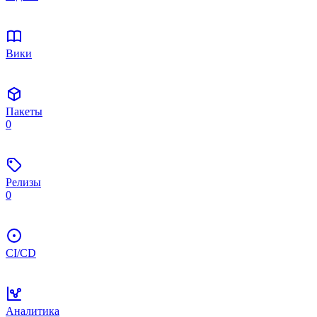
Вики
Пакеты
0
Релизы
0
CI/CD
Аналитика