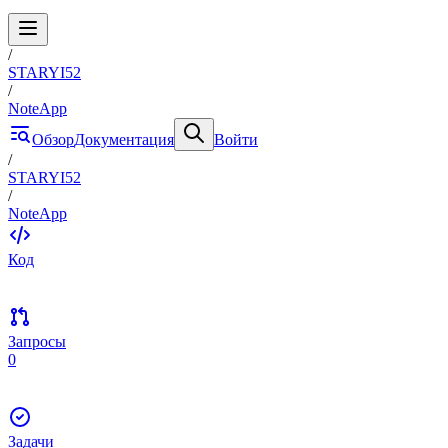
/
STARYI52
/
NoteApp
Обзор
Документация
Войти
/
STARYI52
/
NoteApp
Код
Запросы
0
Задачи