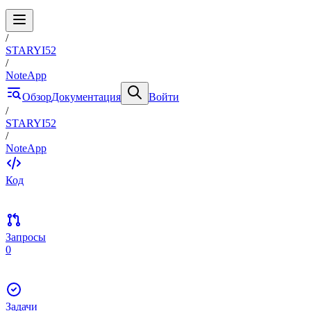
/
STARYI52
/
NoteApp
Обзор
Документация
Войти
/
STARYI52
/
NoteApp
Код
Запросы
0
Задачи