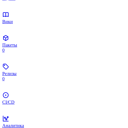
Вики
Пакеты
0
Релизы
0
CI/CD
Аналитика