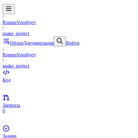
/
RomanVorobyev
/
snake_project
Обзор
Документация
Войти
/
RomanVorobyev
/
snake_project
Код
Запросы
0
Задачи