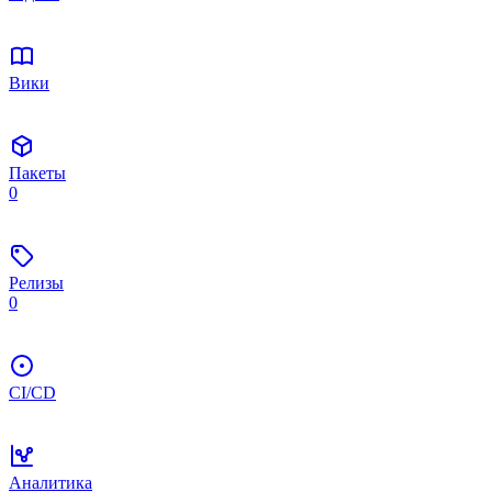
Вики
Пакеты
0
Релизы
0
CI/CD
Аналитика