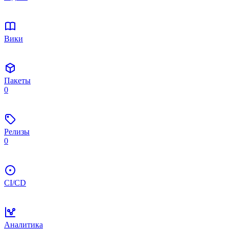
Вики
Пакеты
0
Релизы
0
CI/CD
Аналитика