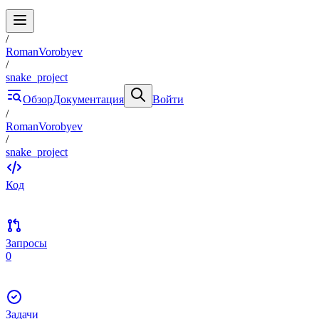
/
RomanVorobyev
/
snake_project
Обзор
Документация
Войти
/
RomanVorobyev
/
snake_project
Код
Запросы
0
Задачи