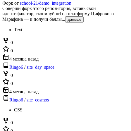
Форк от
school-21/demo_integration
Соверши форк этого репозитория, вставь свой
идентификатор, скопируй url на платформу Цифрового
Марафона — и получи баллы...
дальше
Text
0
0
4 месяца назад
Ringo6
/
site_day_space
0
0
4 месяца назад
Ringo6
/
site_cosmos
CSS
0
0