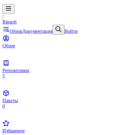
/
Ringo6
Обзор
Документация
Войти
Обзор
Репозитории
5
Пакеты
0
Избранное