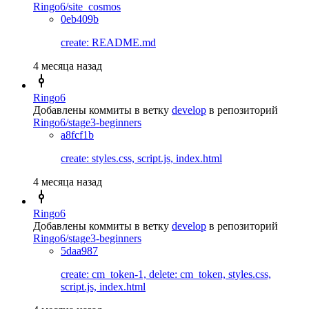
Ringo6/site_cosmos
0eb409b
create: README.md
4 месяца назад
Ringo6
Добавлены коммиты в ветку
develop
в репозиторий
Ringo6/stage3-beginners
a8fcf1b
create: styles.css, script.js, index.html
4 месяца назад
Ringo6
Добавлены коммиты в ветку
develop
в репозиторий
Ringo6/stage3-beginners
5daa987
create: cm_token-1, delete: cm_token, styles.css,
script.js, index.html