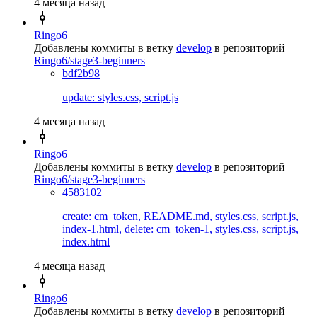
4 месяца назад
Ringo6
Добавлены коммиты в ветку
develop
в репозиторий
Ringo6/stage3-beginners
bdf2b98
update: styles.css, script.js
4 месяца назад
Ringo6
Добавлены коммиты в ветку
develop
в репозиторий
Ringo6/stage3-beginners
4583102
create: cm_token, README.md, styles.css, script.js,
index-1.html, delete: cm_token-1, styles.css, script.js,
index.html
4 месяца назад
Ringo6
Добавлены коммиты в ветку
develop
в репозиторий