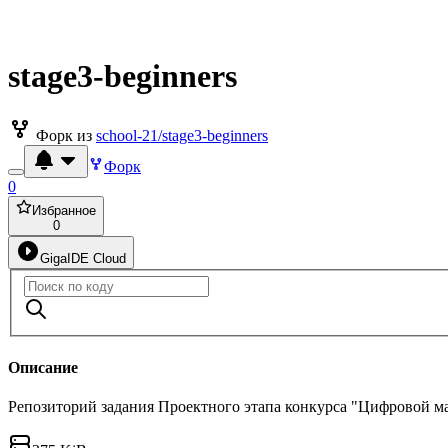
stage3-beginners
Форк из
school-21/stage3-beginners
Форк
0
Избранное
0
GigaIDE Cloud
Описание
Репозиторий задания Проектного этапа конкурса "Цифровой м