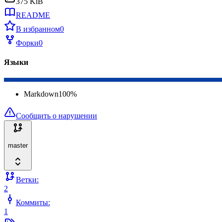
375 KiB
README
В избранном
0
Форки
0
Языки
Markdown
100
%
Сообщить о нарушении
master
Ветки:
2
Коммиты:
1