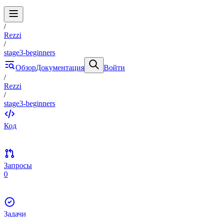
/
Rezzi
/
stage3-beginners
Обзор
Документация
Войти
/
Rezzi
/
stage3-beginners
Код
Запросы
0
Задачи