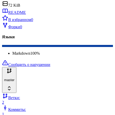
72 KiB
README
В избранном
0
Форки
0
Языки
Markdown
100
%
Сообщить о нарушении
master
Ветки:
2
Коммиты:
1