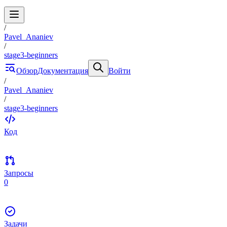
/
Pavel_Ananiev
/
stage3-beginners
Обзор
Документация
Войти
/
Pavel_Ananiev
/
stage3-beginners
Код
Запросы
0
Задачи