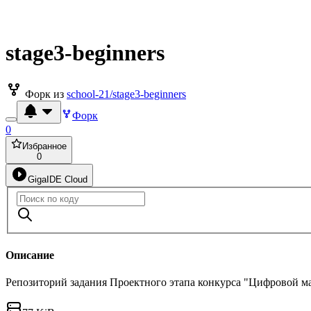
stage3-beginners
Форк из
school-21/stage3-beginners
Форк
0
Избранное
0
GigaIDE Cloud
Описание
Репозиторий задания Проектного этапа конкурса "Цифровой м