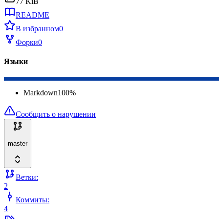
77 KiB
README
В избранном
0
Форки
0
Языки
Markdown
100
%
Сообщить о нарушении
master
Ветки:
2
Коммиты:
4