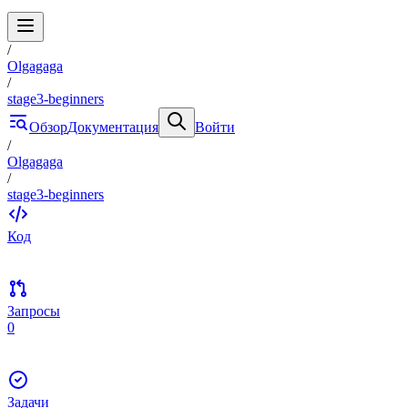
/
Olgagaga
/
stage3-beginners
Обзор
Документация
Войти
/
Olgagaga
/
stage3-beginners
Код
Запросы
0
Задачи