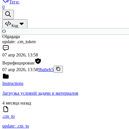
Теги:
0
Код
O
Olgagaga
update: .cm_token
07 апр 2026, 13:58
Верифицирован
07 апр 2026, 13:58
9babeb5
Instructions
Загрузка условий задачи и материалов
4 месяца назад
.cm_to
update: .cm_to