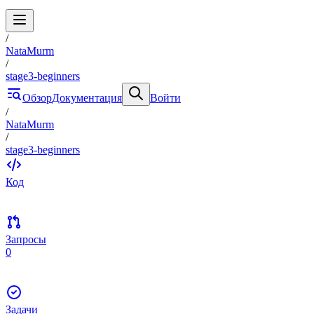
/
NataMurm
/
stage3-beginners
Обзор
Документация
Войти
/
NataMurm
/
stage3-beginners
Код
Запросы
0
Задачи