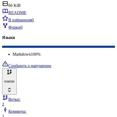
66 KiB
README
В избранном
0
Форки
0
Языки
Markdown
100
%
Сообщить о нарушении
master
Ветки:
2
Коммиты:
1