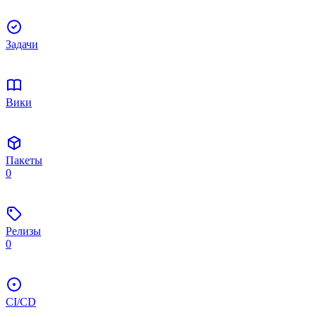
Задачи
Вики
Пакеты
0
Релизы
0
CI/CD