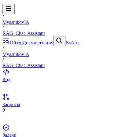
/
MyasnikovIA
/
RAG_Chat_Assistant
Обзор
Документация
Войти
/
MyasnikovIA
/
RAG_Chat_Assistant
Код
Запросы
0
Задачи