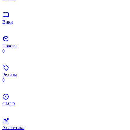
Вики
Пакеты
0
Релизы
0
CI/CD
Аналитика