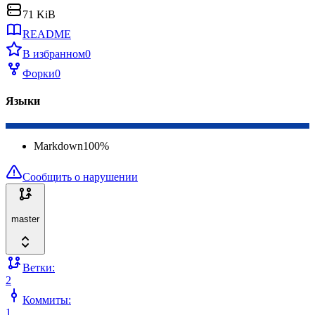
71 KiB
README
В избранном
0
Форки
0
Языки
Markdown
100
%
Сообщить о нарушении
master
Ветки:
2
Коммиты:
1