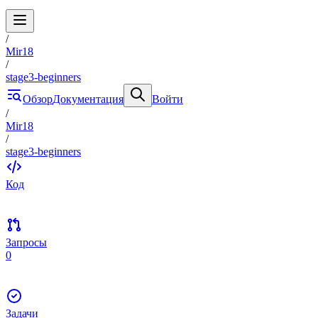
/
Mir18
/
stage3-beginners
Обзор
Документация
Войти
/
Mir18
/
stage3-beginners
Код
Запросы
0
Задачи