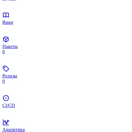
Вики
Пакеты
0
Релизы
0
CI/CD
Аналитика