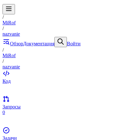
/
MiRof
/
nazvanie
Обзор
Документация
Войти
/
MiRof
/
nazvanie
Код
Запросы
0
Задачи