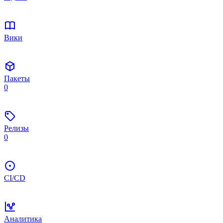
Вики
Пакеты
0
Релизы
0
CI/CD
Аналитика