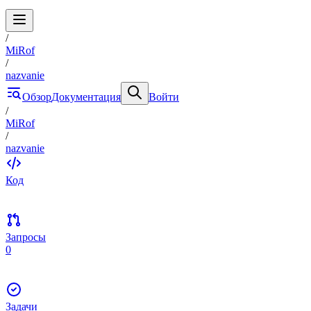
/
MiRof
/
nazvanie
Обзор
Документация
Войти
/
MiRof
/
nazvanie
Код
Запросы
0
Задачи