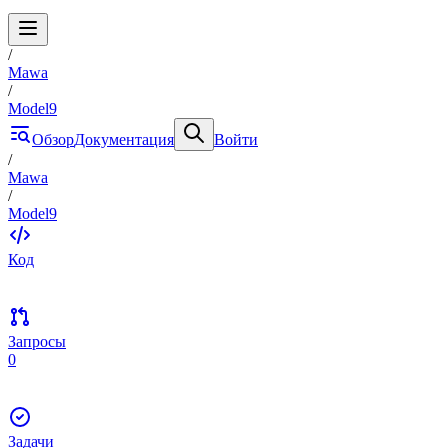
/
Mawa
/
Model9
Обзор
Документация
Войти
/
Mawa
/
Model9
Код
Запросы
0
Задачи