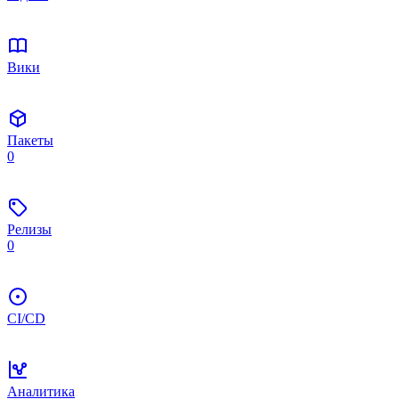
Вики
Пакеты
0
Релизы
0
CI/CD
Аналитика