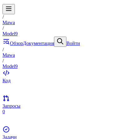
/
Mawa
/
Model9
Обзор
Документация
Войти
/
Mawa
/
Model9
Код
Запросы
0
Задачи