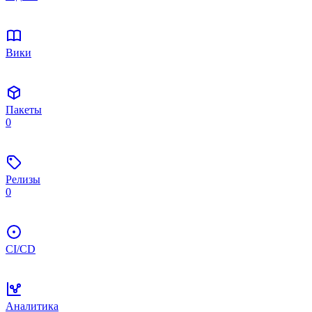
Вики
Пакеты
0
Релизы
0
CI/CD
Аналитика