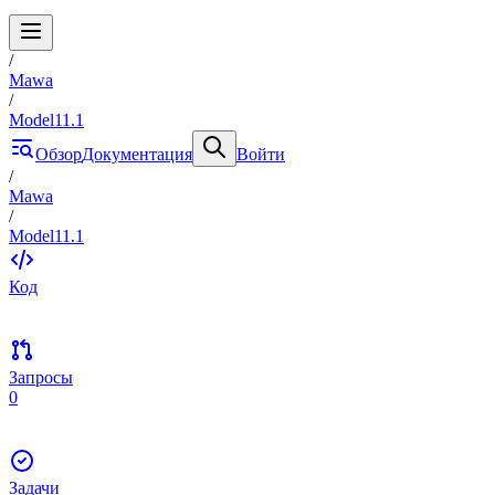
/
Mawa
/
Model11.1
Обзор
Документация
Войти
/
Mawa
/
Model11.1
Код
Запросы
0
Задачи