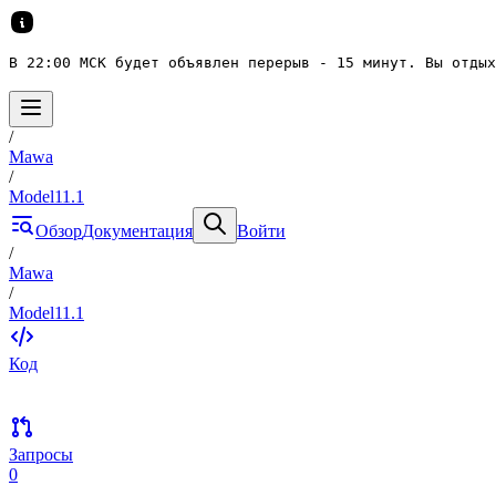
В 22:00 МСК будет объявлен перерыв - 15 минут. Вы отдых
/
Mawa
/
Model11.1
Обзор
Документация
Войти
/
Mawa
/
Model11.1
Код
Запросы
0