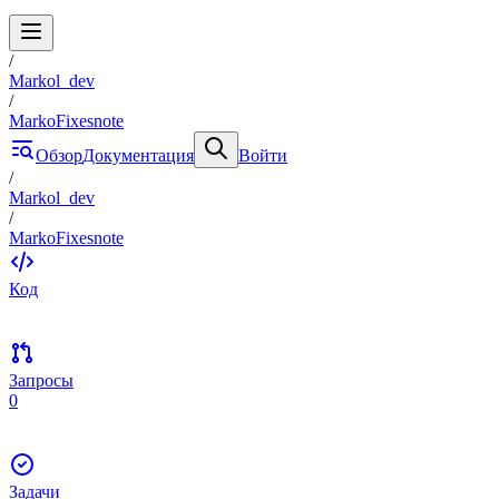
/
Markol_dev
/
MarkoFixesnote
Обзор
Документация
Войти
/
Markol_dev
/
MarkoFixesnote
Код
Запросы
0
Задачи