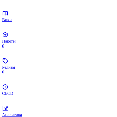
Вики
Пакеты
0
Релизы
0
CI/CD
Аналитика