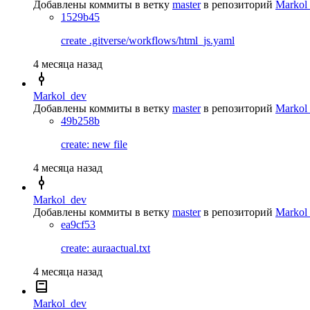
Добавлены коммиты в ветку
master
в репозиторий
Markol_
1529b45
create .gitverse/workflows/html_js.yaml
4 месяца назад
Markol_dev
Добавлены коммиты в ветку
master
в репозиторий
Markol_
49b258b
create: new file
4 месяца назад
Markol_dev
Добавлены коммиты в ветку
master
в репозиторий
Markol_
ea9cf53
create: auraactual.txt
4 месяца назад
Markol_dev