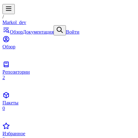
/
Markol_dev
Обзор
Документация
Войти
Обзор
Репозитории
2
Пакеты
0
Избранное