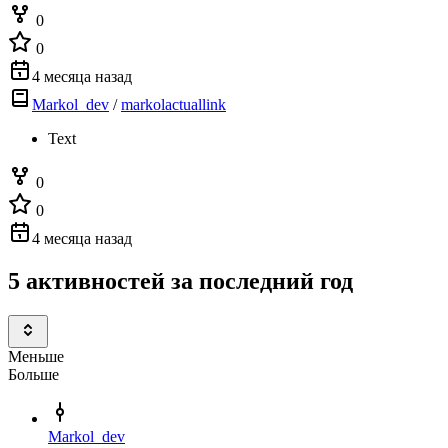
0
0
4 месяца назад
Markol_dev
/
markolactuallink
Text
0
0
4 месяца назад
5 активностей за последний год
Меньше
Больше
Markol_dev