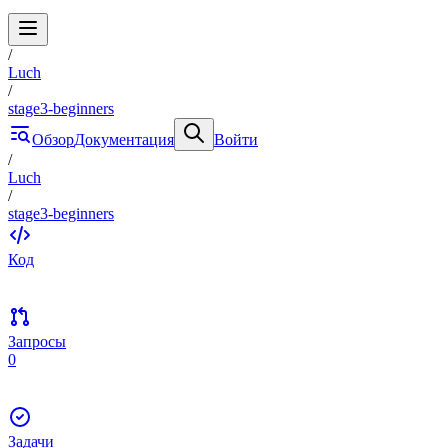
/
Luch
/
stage3-beginners
Обзор
Документация
Войти
/
Luch
/
stage3-beginners
Код
Запросы
0
Задачи