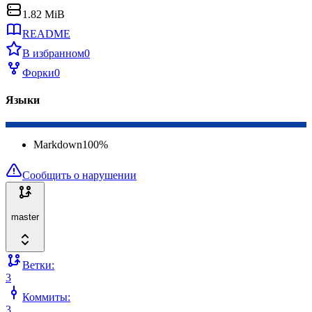
1.82 MiB
README
В избранном
0
Форки
0
Языки
Markdown
100
%
Сообщить о нарушении
master
Ветки:
3
Коммиты:
3