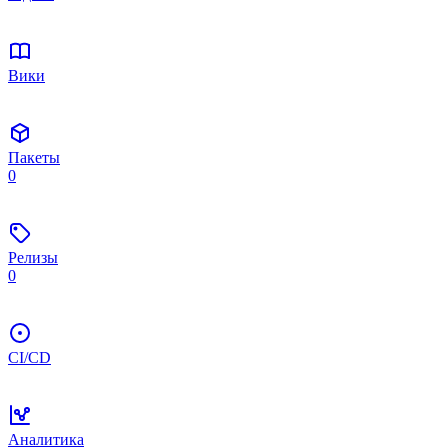
Вики
Пакеты
0
Релизы
0
CI/CD
Аналитика