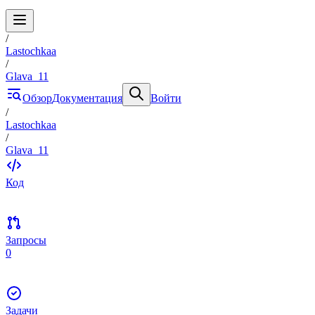
/
Lastochkaa
/
Glava_11
Обзор
Документация
Войти
/
Lastochkaa
/
Glava_11
Код
Запросы
0
Задачи