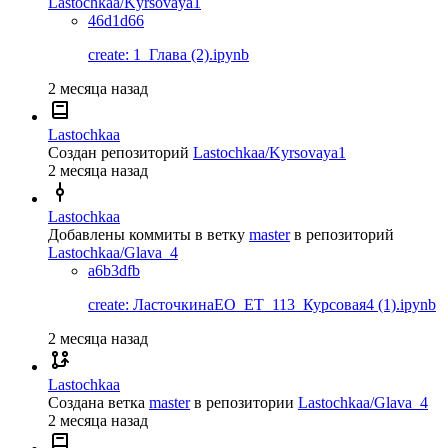
Lastochkaa/Kyrsovaya1
46d1d66
create: 1_Глава (2).ipynb
2 месяца назад
Lastochkaa
Создан репозиторий
Lastochkaa/Kyrsovaya1
2 месяца назад
Lastochkaa
Добавлены коммиты в ветку
master
в репозиторий
Lastochkaa/Glava_4
a6b3dfb
create: ЛасточкинаЕО_ЕТ_113_Курсовая4 (1).ipynb
2 месяца назад
Lastochkaa
Создана ветка
master
в репозитории
Lastochkaa/Glava_4
2 месяца назад