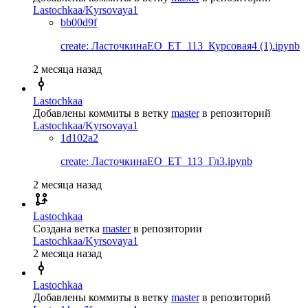
Lastochkaa/Kyrsovaya1
bb00d9f
create: ЛасточкинаЕО_ЕТ_113_Курсовая4 (1).ipynb
2 месяца назад
Lastochkaa
Добавлены коммиты в ветку
master
в репозиторий
Lastochkaa/Kyrsovaya1
1d102a2
create: ЛасточкинаЕО_ЕТ_113_Гл3.ipynb
2 месяца назад
Lastochkaa
Создана ветка
master
в репозитории
Lastochkaa/Kyrsovaya1
2 месяца назад
Lastochkaa
Добавлены коммиты в ветку
master
в репозиторий