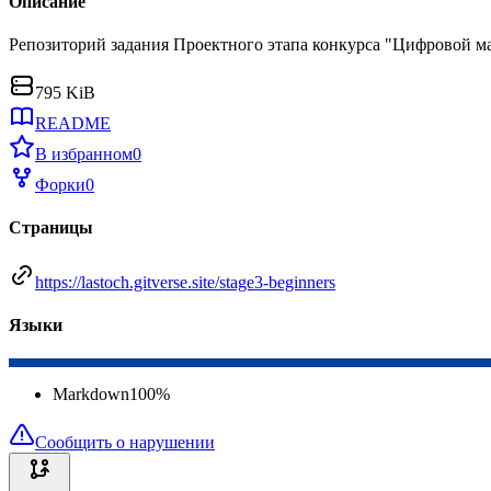
Описание
Репозиторий задания Проектного этапа конкурса "Цифровой м
795 KiB
README
В избранном
0
Форки
0
Страницы
https://lastoch.gitverse.site/stage3-beginners
Языки
Markdown
100
%
Сообщить о нарушении