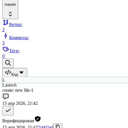
master
Ветки:
2
Коммиты:
3
Теги:
0
Код
L
Lastoch
create: new file-1
15 апр 2026, 21:42
Верифицирован
15 апр 2026, 21:42
7cb02ad