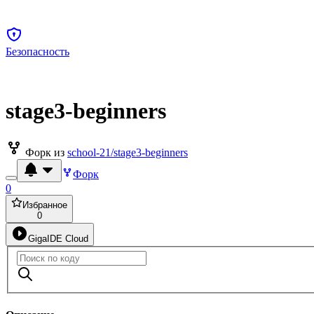
Безопасность
stage3-beginners
Форк из
school-21/stage3-beginners
Форк
0
Избранное
0
GigaIDE Cloud