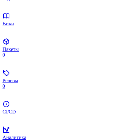
Вики
Пакеты
0
Релизы
0
CI/CD
Аналитика