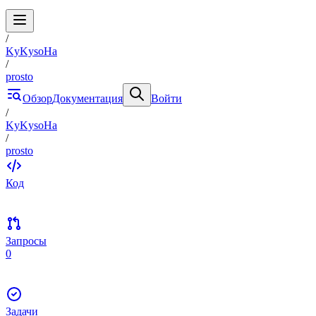
/
KyKysoHa
/
prosto
Обзор
Документация
Войти
/
KyKysoHa
/
prosto
Код
Запросы
0
Задачи