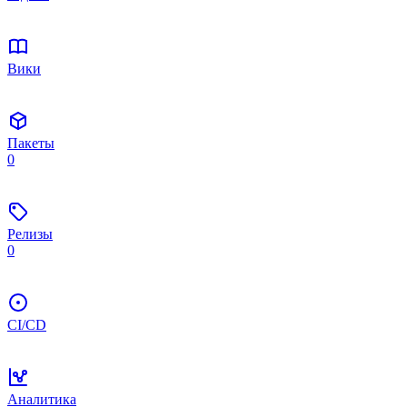
Вики
Пакеты
0
Релизы
0
CI/CD
Аналитика