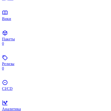
Вики
Пакеты
0
Релизы
0
CI/CD
Аналитика