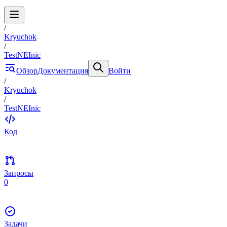
/
Kryuchok
/
TestNEInic
Обзор
Документация
Войти
/
Kryuchok
/
TestNEInic
Код
Запросы
0
Задачи