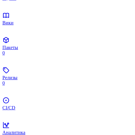
Вики
Пакеты
0
Релизы
0
CI/CD
Аналитика