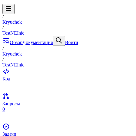
/
Kryuchok
/
TestNEInic
Обзор
Документация
Войти
/
Kryuchok
/
TestNEInic
Код
Запросы
0
Задачи