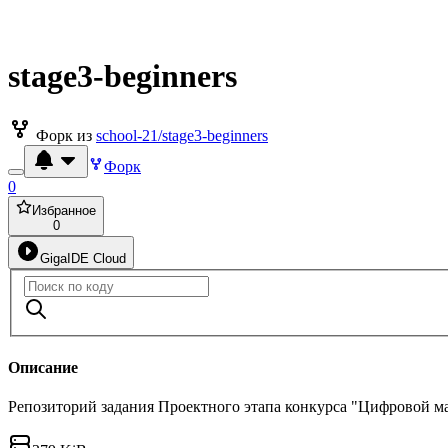
stage3-beginners
Форк из
school-21/stage3-beginners
Форк
0
Избранное
0
GigaIDE Cloud
Описание
Репозиторий задания Проектного этапа конкурса "Цифровой м