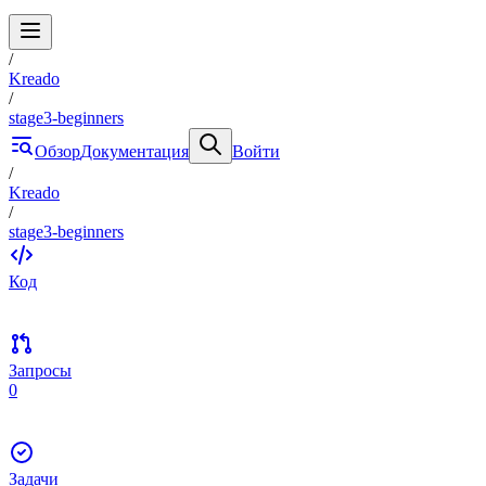
/
Kreado
/
stage3-beginners
Обзор
Документация
Войти
/
Kreado
/
stage3-beginners
Код
Запросы
0
Задачи