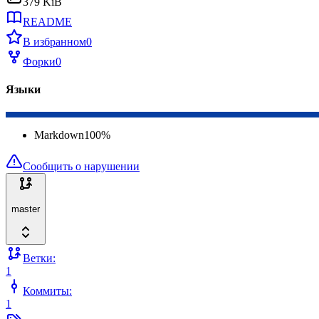
379 KiB
README
В избранном
0
Форки
0
Языки
Markdown
100
%
Сообщить о нарушении
master
Ветки:
1
Коммиты:
1