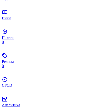
Вики
Пакеты
0
Релизы
0
CI/CD
Аналитика