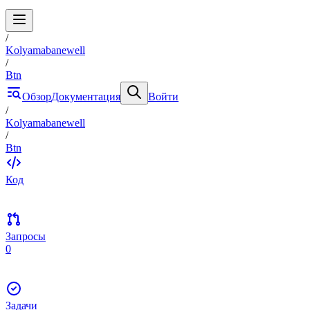
/
Kolyamabanewell
/
Btn
Обзор
Документация
Войти
/
Kolyamabanewell
/
Btn
Код
Запросы
0
Задачи