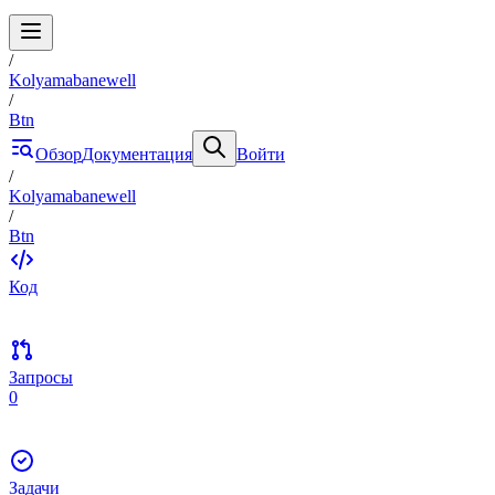
/
Kolyamabanewell
/
Btn
Обзор
Документация
Войти
/
Kolyamabanewell
/
Btn
Код
Запросы
0
Задачи