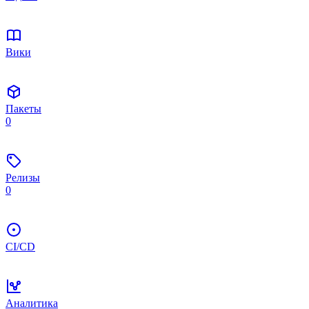
Вики
Пакеты
0
Релизы
0
CI/CD
Аналитика