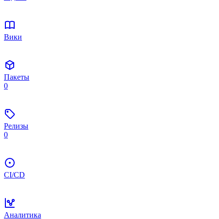
Вики
Пакеты
0
Релизы
0
CI/CD
Аналитика