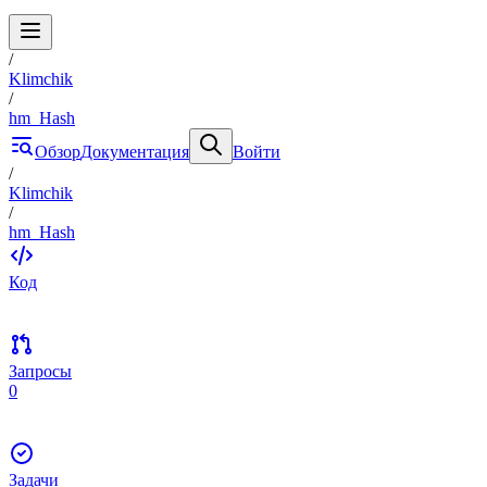
/
Klimchik
/
hm_Hash
Обзор
Документация
Войти
/
Klimchik
/
hm_Hash
Код
Запросы
0
Задачи