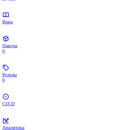
Вики
Пакеты
0
Релизы
0
CI/CD
Аналитика