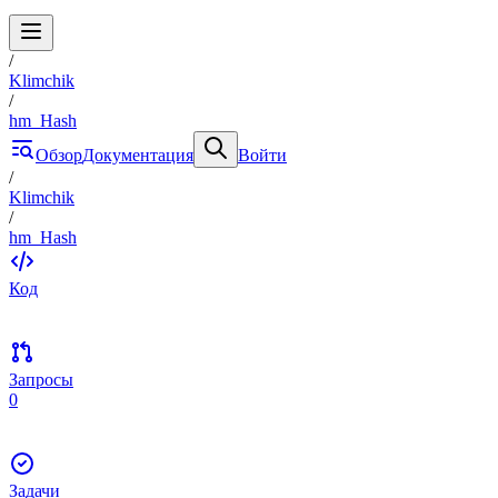
/
Klimchik
/
hm_Hash
Обзор
Документация
Войти
/
Klimchik
/
hm_Hash
Код
Запросы
0
Задачи