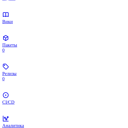
Вики
Пакеты
0
Релизы
0
CI/CD
Аналитика