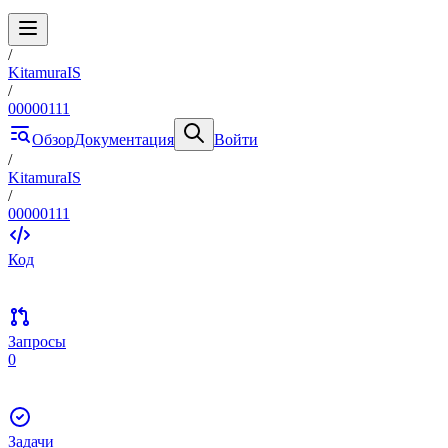
/
KitamuraIS
/
00000111
Обзор
Документация
Войти
/
KitamuraIS
/
00000111
Код
Запросы
0
Задачи