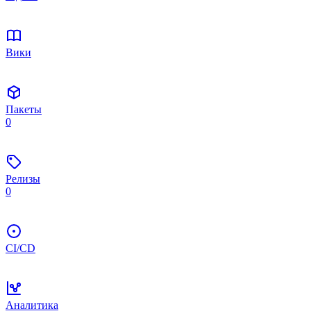
Вики
Пакеты
0
Релизы
0
CI/CD
Аналитика