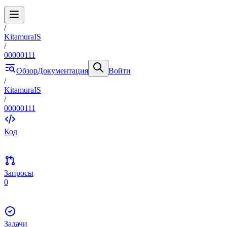
/
KitamuraIS
/
00000111
Обзор
Документация
Войти
/
KitamuraIS
/
00000111
Код
Запросы
0
Задачи