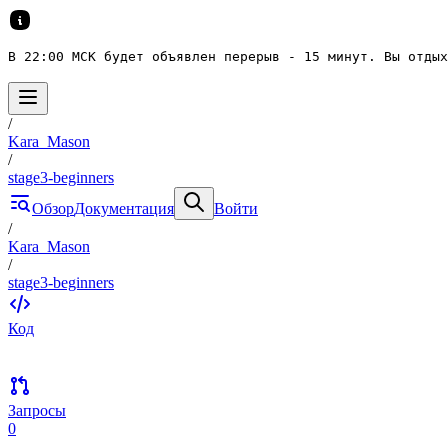
В 22:00 МСК будет объявлен перерыв - 15 минут. Вы отдых
/
Kara_Mason
/
stage3-beginners
Обзор
Документация
Войти
/
Kara_Mason
/
stage3-beginners
Код
Запросы
0