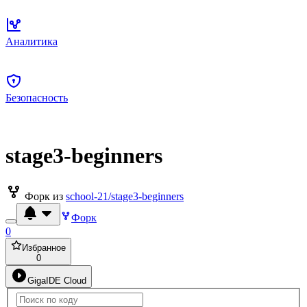
Аналитика
Безопасность
stage3-beginners
Форк из
school-21/stage3-beginners
Форк
0
Избранное
0
GigaIDE Cloud