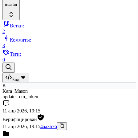
master
Ветки:
2
Коммиты:
3
Теги:
0
Код
K
Kara_Mason
update: .cm_token
11 апр 2026, 19:15
Верифицирован
11 апр 2026, 19:15
4aa3b76