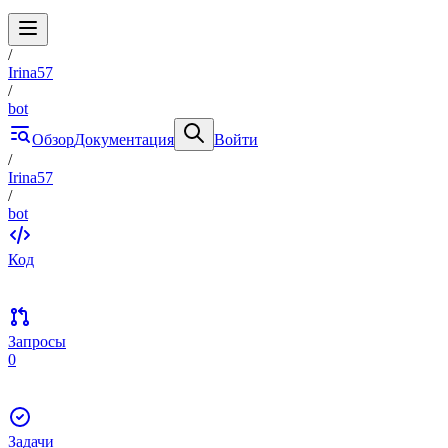
/
Irina57
/
bot
Обзор
Документация
Войти
/
Irina57
/
bot
Код
Запросы
0
Задачи