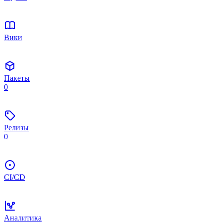
Вики
Пакеты
0
Релизы
0
CI/CD
Аналитика