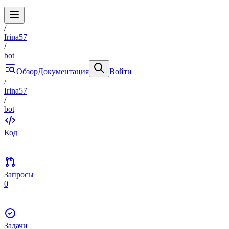
/
Irina57
/
bot
Обзор
Документация
Войти
/
Irina57
/
bot
Код
Запросы
0
Задачи