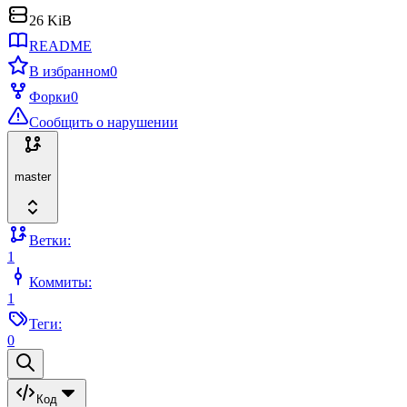
26 KiB
README
В избранном
0
Форки
0
Сообщить о нарушении
master
Ветки:
1
Коммиты:
1
Теги:
0
Код