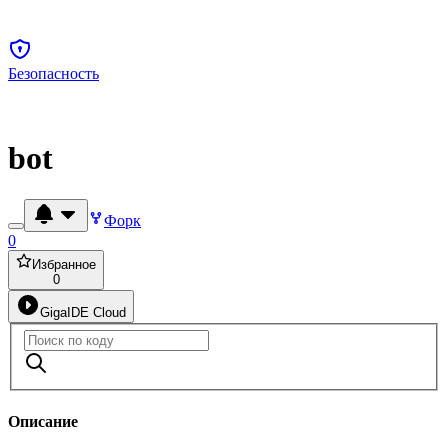
Безопасность
bot
Форк
0
Избранное
0
GigaIDE Cloud
Описание