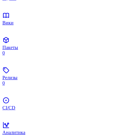
Вики
Пакеты
0
Релизы
0
CI/CD
Аналитика