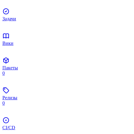
Задачи
Вики
Пакеты
0
Релизы
0
CI/CD