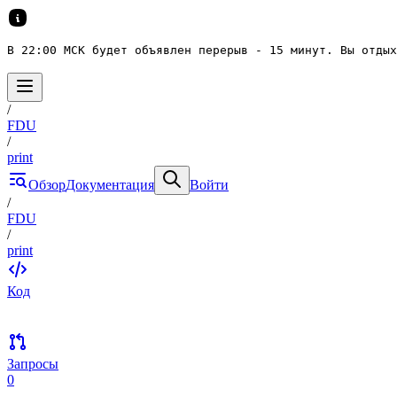
В 22:00 МСК будет объявлен перерыв - 15 минут. Вы отдых
/
FDU
/
print
Обзор
Документация
Войти
/
FDU
/
print
Код
Запросы
0