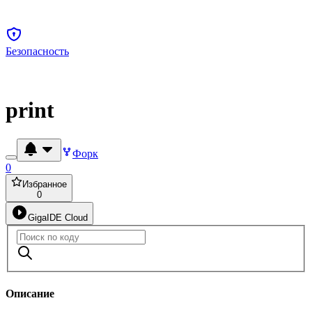
Безопасность
print
Форк
0
Избранное
0
GigaIDE Cloud
Описание