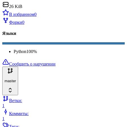
26 KiB
В избранном
0
Форки
0
Языки
Python
100
%
Сообщить о нарушении
master
Ветки:
1
Коммиты:
1
Теги: