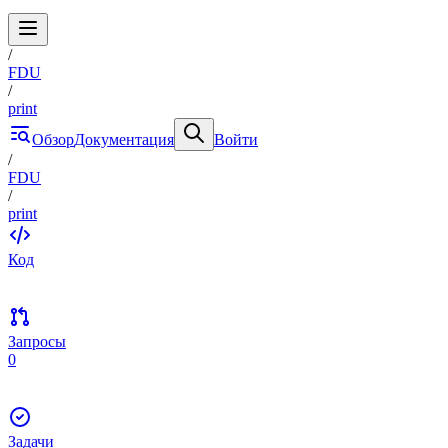
/
FDU
/
print
Обзор
Документация
Войти
/
FDU
/
print
Код
Запросы
0
Задачи