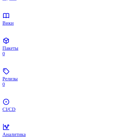
Вики
Пакеты
0
Релизы
0
CI/CD
Аналитика