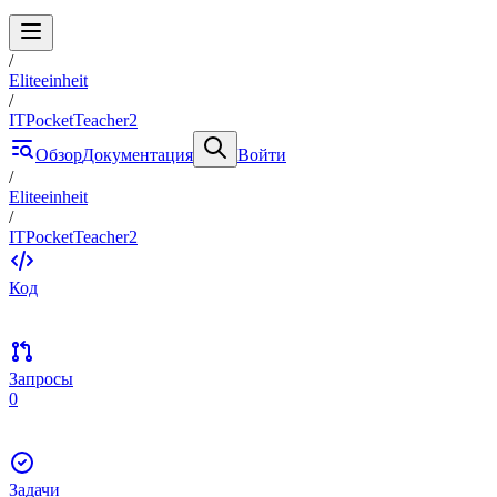
/
Eliteeinheit
/
ITPocketTeacher2
Обзор
Документация
Войти
/
Eliteeinheit
/
ITPocketTeacher2
Код
Запросы
0
Задачи