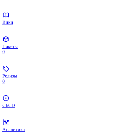
Вики
Пакеты
0
Релизы
0
CI/CD
Аналитика