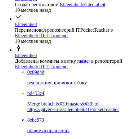
Создан репозиторий
Eliteeinheit/Eliteeinheit
10 месяцев назад
Eliteeinheit
Переименовал репозиторий
ITPocketTeacher
в
Eliteeinheit/ITPT_frontend
10 месяцев назад
Eliteeinheit
Добавлены коммиты в ветку
master
в репозиторий
Eliteeinheit/ITPT_frontend
0c69d4d
реализация привязки к бэку
bd453c4
Merge branch &#39;master&#39; of
https://gitverse.ru/Eliteeinheit/ITPocketTeacher
8ebc573
общие исправления