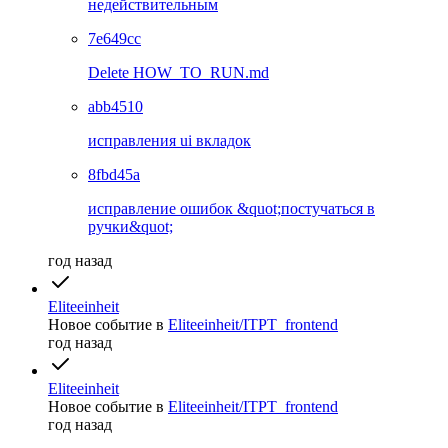
недействительным
7e649cc
Delete HOW_TO_RUN.md
abb4510
исправления ui вкладок
8fbd45a
исправление ошибок &quot;постучаться в
ручки&quot;
год назад
Eliteeinheit
Новое событие
в
Eliteeinheit/ITPT_frontend
год назад
Eliteeinheit
Новое событие
в
Eliteeinheit/ITPT_frontend
год назад