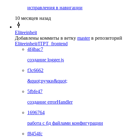
исправления в навигации
10 месяцев назад
Eliteeinheit
Добавлены коммиты в ветку
master
в репозиторий
Eliteeinheit/ITPT_frontend
4f4bac7
создание logger.js
f3c6662
&quot;ручки&quot;
5fbfe47
создание errorHandler
1696764
работа с бд файлами конфигурации
f8454fc