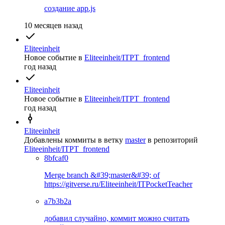
создание app.js
10 месяцев назад
Eliteeinheit
Новое событие
в
Eliteeinheit/ITPT_frontend
год назад
Eliteeinheit
Новое событие
в
Eliteeinheit/ITPT_frontend
год назад
Eliteeinheit
Добавлены коммиты в ветку
master
в репозиторий
Eliteeinheit/ITPT_frontend
8bfcaf0
Merge branch &#39;master&#39; of
https://gitverse.ru/Eliteeinheit/ITPocketTeacher
a7b3b2a
добавил случайно, коммит можно считать